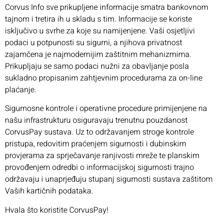
Corvus Info sve prikupljene informacije smatra bankovnom
tajnom i tretira ih u skladu s tim. Informacije se koriste
isključivo u svrhe za koje su namijenjene. Vaši osjetljivi
podaci u potpunosti su sigurni, a njihova privatnost
zajamčena je najmodernijim zaštitnim mehanizmima.
Prikupljaju se samo podaci nužni za obavljanje posla
sukladno propisanim zahtjevnim procedurama za on-line
plaćanje.
Sigurnosne kontrole i operativne procedure primijenjene na
našu infrastrukturu osiguravaju trenutnu pouzdanost
CorvusPay sustava. Uz to održavanjem stroge kontrole
pristupa, redovitim praćenjem sigurnosti i dubinskim
provjerama za sprječavanje ranjivosti mreže te planskim
provođenjem odredbi o informacijskoj sigurnosti trajno
održavaju i unaprjeđuju stupanj sigurnosti sustava zaštitom
Vaših kartičnih podataka.
Hvala što koristite CorvusPay!