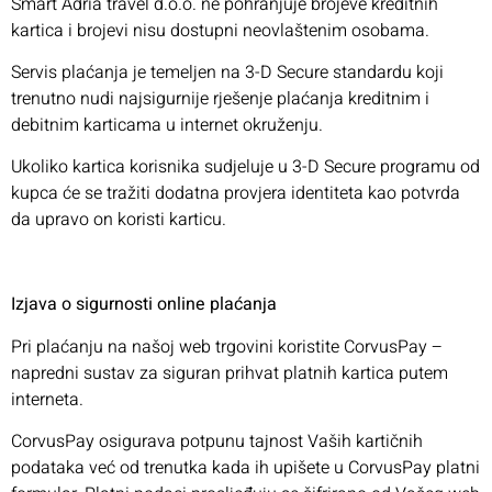
Smart Adria travel d.o.o. ne pohranjuje brojeve kreditnih
kartica i brojevi nisu dostupni neovlaštenim osobama.
Servis plaćanja je temeljen na 3-D Secure standardu koji
trenutno nudi najsigurnije rješenje plaćanja kreditnim i
debitnim karticama u internet okruženju.
Ukoliko kartica korisnika sudjeluje u 3-D Secure programu od
kupca će se tražiti dodatna provjera identiteta kao potvrda
da upravo on koristi karticu.
I
zjava o sigurnosti online plaćanja
Pri plaćanju na našoj web trgovini koristite CorvusPay –
napredni sustav za siguran prihvat platnih kartica putem
interneta.
CorvusPay osigurava potpunu tajnost Vaših kartičnih
podataka već od trenutka kada ih upišete u CorvusPay platni