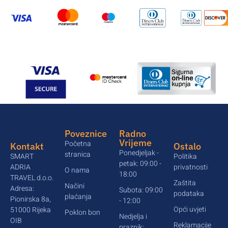
Poveznice
Radno
Vrijeme
Početna
Kontakt
Ostalo
Ponedjeljak -
stranica
SMART
Politika
petak: 09:00 -
ADRIA
privatnosti
O nama
18:00
TRAVEL d.o.o.
Zaštita
Načini
Adresa:
Subota: 09:00
podataka
plaćanja
Pionirska 8a,
- 12:00
Opći uvjeti
51000 Rijeka
Poklon bon
Nedjelja i
OIB
Reklamacije
praznik: