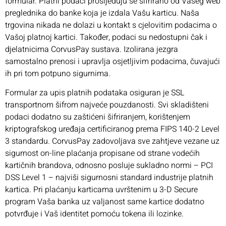
formular. Platni podaci prosljeđuju se šifrirano od Vašeg web
preglednika do banke koja je izdala Vašu karticu. Naša
trgovina nikada ne dolazi u kontakt s cjelovitim podacima o
Vašoj platnoj kartici. Također, podaci su nedostupni čak i
djelatnicima CorvusPay sustava. Izolirana jezgra
samostalno prenosi i upravlja osjetljivim podacima, čuvajući
ih pri tom potpuno sigurnima.
Formular za upis platnih podataka osiguran je SSL
transportnom šifrom najveće pouzdanosti. Svi skladišteni
podaci dodatno su zaštićeni šifriranjem, korištenjem
kriptografskog uređaja certificiranog prema FIPS 140-2 Level
3 standardu. CorvusPay zadovoljava sve zahtjeve vezane uz
sigurnost on-line plaćanja propisane od strane vodećih
kartičnih brandova, odnosno posluje sukladno normi – PCI
DSS Level 1 – najviši sigurnosni standard industrije platnih
kartica. Pri plaćanju karticama uvrštenim u 3-D Secure
program Vaša banka uz valjanost same kartice dodatno
potvrđuje i Vaš identitet pomoću tokena ili lozinke.