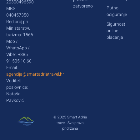
20300496590
zatvoreno
Putno
MBS:
osiguranje
040457350
Red.broj pri
Sigurnost
Ministarstvu
online
turizma: 1566
plaćanja
Mob /
WhatsApp /
Viber: +385
91 505 10 60
Email:
agencija@smartadriatravel.hr
Voditelj
poslovnice:
Nataša
Pavković
© 2025 Smart Adria
travel. Sva prava
pridržana