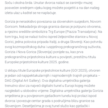
Soču i okolna brda. Unutar dvorca nalazi se zanimljiv muzej
posvećen srednjem vijeku kojeg možete posjetiti a na dan našeg
izleta ulaz u kaštel se ne naplaćuje.
Gorizia je neraskidivo povezana sa slovenskim susjedom, Novom
Goricom. Nekadašnja stroga granica danas je potpuno otvorena,
a njezino središte simbolizira Trg Europe (Piazza Transalpina). Na
tom trgu, koji se nalazi točno ispred željezničke stanice u Novoj
Gorici, jedna polovica pripada Italiji, a druga Sloveniji. Kao potvrdu
svog kozmopolitskog duha i uspješnog prekograničnog suživota,
Gorizia i Nova Gorica (Slovenija) ponijele su, kao prva
prekogranična prijestolnica kulture u povijesti, prestižnu titulu
Europske prijestolnice kulture 2025. godine.
U sklopu titule Europske prijestolnice kulture (GO! 2025), otvoren
je jedan od najspektakularnijih i najmodernijih trajnih projekata –
DAG (Digital Art Gallery). Ova digitalna umjetnička galerija
trenutno slovi za najveći digitalni tunel u Europi kojeg možete
razgledati u slobodno vrijeme. Digitalna umjetnička galerija Gorizia
smještena je u povijesnom pješačkom tunelu koji prolazi ispod
dvorca i povezuje centar grada s područjima blizu granice sa
Slovenijom. Desetljećima je ovaj tunel služio kao pješački i