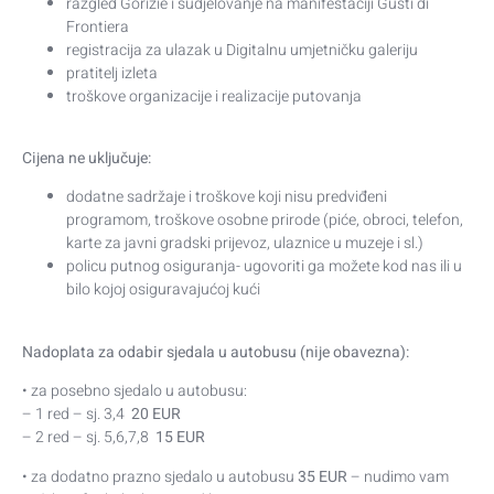
razgled Gorizie i sudjelovanje na manifestaciji Gusti di
Frontiera
registracija za ulazak u Digitalnu umjetničku galeriju
pratitelj izleta
troškove organizacije i realizacije putovanja
Cijena ne uključuje:
dodatne sadržaje i troškove koji nisu predviđeni
programom, troškove osobne prirode (piće, obroci, telefon,
karte za javni gradski prijevoz, ulaznice u muzeje i sl.)
policu putnog osiguranja- ugovoriti ga možete kod nas ili u
bilo kojoj osiguravajućoj kući
Nadoplata za odabir sjedala u autobusu (nije obavezna):
• za posebno sjedalo u autobusu:
– 1 red – sj. 3,4
20 EUR
– 2 red – sj. 5,6,7,8
15 EUR
• za dodatno prazno sjedalo u autobusu
35 EUR
– nudimo vam