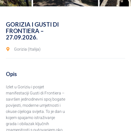
GORIZIA I GUSTI DI
FRONTIERA –
27.09.2026.
Gorizia (Italija)
Opis
Izlet u Goriziu i posjet
manifestaciji Gusti di Frontiera –
savršen jednodnevni spoj bogate
povijesti, moderne umjetnosti i
okuse cijeloga svijeta. To je dan u
kojem spajamo istraživanje
grada i obilazak ključnih
znamenitosti s putovanjem oko