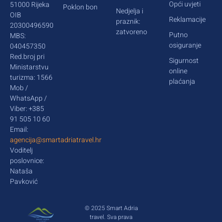
Opći uvjeti
51000 Rijeka
Poklon bon
Nedjelja i
OIB
Reklamacije
praznik:
20300496590
zatvoreno
Putno
MBS:
osiguranje
040457350
Red.broj pri
Sigurnost
Ministarstvu
online
turizma: 1566
plaćanja
Mob /
WhatsApp /
Viber: +385
91 505 10 60
Email:
agencija@smartadriatravel.hr
Voditelj
poslovnice:
Nataša
Pavković
© 2025 Smart Adria
travel. Sva prava