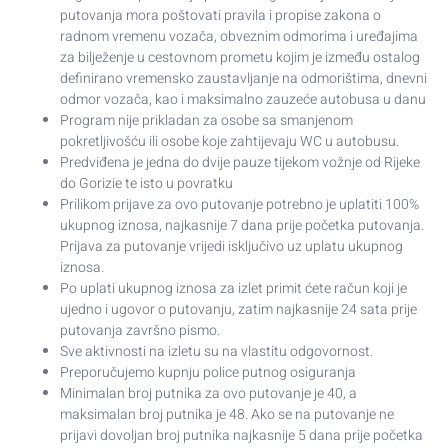
putovanja mora poštovati pravila i propise zakona o
radnom vremenu vozača, obveznim odmorima i uređajima
za bilježenje u cestovnom prometu kojim je između ostalog
definirano vremensko zaustavljanje na odmorištima, dnevni
odmor vozača, kao i maksimalno zauzeće autobusa u danu
Program nije prikladan za osobe sa smanjenom
pokretljivošću ili osobe koje zahtijevaju WC u autobusu.
Predviđena je jedna do dvije pauze tijekom vožnje od Rijeke
do Gorizie te isto u povratku
Prilikom prijave za ovo putovanje potrebno je uplatiti 100%
ukupnog iznosa, najkasnije 7 dana prije početka putovanja.
Prijava za putovanje vrijedi isključivo uz uplatu ukupnog
iznosa.
Po uplati ukupnog iznosa za izlet primit ćete račun koji je
ujedno i ugovor o putovanju, zatim najkasnije 24 sata prije
putovanja završno pismo.
Sve aktivnosti na izletu su na vlastitu odgovornost.
Preporučujemo kupnju police putnog osiguranja
Minimalan broj putnika za ovo putovanje je 40, a
maksimalan broj putnika je 48. Ako se na putovanje ne
prijavi dovoljan broj putnika najkasnije 5 dana prije početka