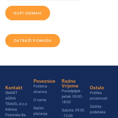
KUPI ODMAH
ZATRAŽI PONUDU
Poveznice
Radno
Vrijeme
Početna
Kontakt
Ostalo
Ponedjeljak -
stranica
SMART
Politika
petak: 09:00 -
ADRIA
privatnosti
O nama
18:00
TRAVEL d.o.o.
Zaštita
Načini
Adresa:
Subota: 09:00
podataka
plaćanja
Pionirska 8a,
- 12:00