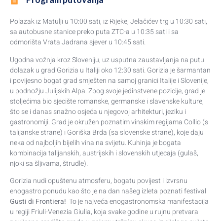
Polazak iz Matulji u 10:00 sati, iz Rijeke, Jelačićev trg u 10:30 sati,
sa autobusne stanice preko puta ZTC-a u 10:35 sati i sa
odmorišta Vrata Jadrana sjever u 10:45 sati.
Ugodna vožnja kroz Sloveniju, uz usputna zaustavljanja na putu
dolazak u grad Gorizia u Italiji oko 12:30 sati. Gorizia je šarmantan
i povijesno bogat grad smješten na samoj granici Italije i Slovenije,
u podnožju Julijskih Alpa. Zbog svoje jedinstvene pozicije, grad je
stoljećima bio sjecište romanske, germanske i slavenske kulture,
što se i danas snažno osjeća u njegovoj arhitekturi, jeziku i
gastronomiji. Grad je okružen poznatim vinskim regijama Collio (s
talijanske strane) i Goriška Brda (sa slovenske strane), koje daju
neka od najboljih bijelih vina na svijetu. Kuhinja je bogata
kombinacija talijanskih, austrijskih i slovenskih utjecaja (gulaš,
njoki sa šljivama, štrudle).
Gorizia nudi opuštenu atmosferu, bogatu povijest i izvrsnu
enogastro ponudu kao što je na dan našeg izleta poznati festival
Gusti di Frontiera!
To je najveća enogastronomska manifestacija
u regiji Friuli-Venezia Giulia, koja svake godine u rujnu pretvara