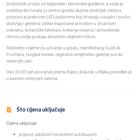
biciklistički prolaz za talijanske i slovenske građane, a sada je
središnji dio tunela (u centru grada) dužine stotinjak metara
potpuno je prekriven LED zaslonima koji stvaraju vizualni i zvučni
doživljaj i generira oblike inspirirane prirodom u stvarnom
vremenu: botaničke teksture, kretanje oceana i atmosferski
ritmovi ovdje postaju dinamični digitalni tokovi.
Slobodno vrijeme za uživanje u gradu, manifestaciji Gusti di
Frontiera, razgled tunela i digitalne umjetničke galerije sve do
večernjih sati.
Oko 20:00 sati povratak prema Rijeci, dolazak u Rijeku previđen je
u kasnim večernjim satima.
Što cijena uključuje
Cijena uključuje:
prijevoz udobnim turističkim autobusom