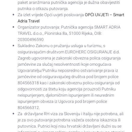
paket aranžmana putnička agencija je dužna obavijestiti
putnika o otkazu putovanja.
Za izlet vrijede Opći uvjeti poslovanja
OPĆI UVJETI – Smart
Adria Travel
Organizator putovanja: Putnička agencija SMART ADRIA
TRAVEL d.o.o., Pionirska 8a, 51000 Rijeka, OIB:
20300496590
Sukladno Zakonu o pružanju usluga u turizmu, s
osiguravajućim društvom EUROHERC OSIGURANJE d.d.
Zagreb ugovorena je zakonski obvezna polica osiguranja
jamčevine za slučaj nesolventnosti koje omogućava
Ugovaratelju/Putniku neposredno ostvarivanje prava iz
jamčevine od osiguravajućeg društva pod brojem police
804566318 kao i zakonski obveznu policu osiguranja od
odgovornosti za štetu koju agencija prouzroči Putniku
neispunjenjem, djelomičnim ispunjenjem ili neurednim
ispunjenjem obveza iz Ugovora pod brojem police
804566312.
Za državljane RH viza za Sloveniju i Italiju nije potrebna, ali
je za ovo putovanje potrebna važeća osobna iskaznica ili
putovnica. Putnici koji nisu hrvatski državljani dužni su se