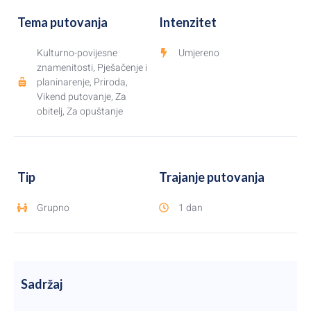
Tema putovanja
Intenzitet
Kulturno-povijesne
Umjereno
znamenitosti
,
Pješačenje i
planinarenje
,
Priroda
,
Vikend putovanje
,
Za
obitelj
,
Za opuštanje
Tip
Trajanje putovanja
Grupno
1 dan
Sadržaj