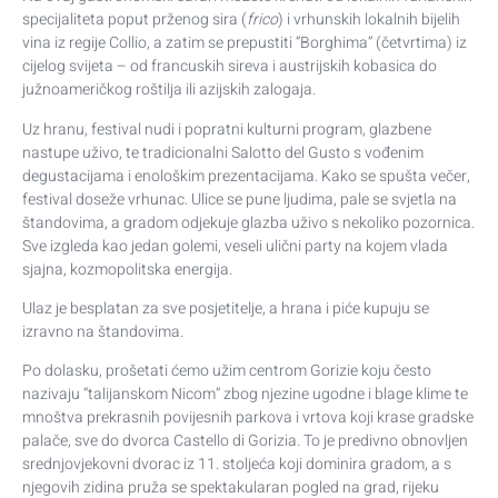
specijaliteta poput prženog sira (
frico
) i vrhunskih lokalnih bijelih
vina iz regije Collio, a zatim se prepustiti “Borghima” (četvrtima) iz
cijelog svijeta – od francuskih sireva i austrijskih kobasica do
južnoameričkog roštilja ili azijskih zalogaja.
Uz hranu, festival nudi i popratni kulturni program, glazbene
nastupe uživo, te tradicionalni Salotto del Gusto s vođenim
degustacijama i enološkim prezentacijama. Kako se spušta večer,
festival doseže vrhunac. Ulice se pune ljudima, pale se svjetla na
štandovima, a gradom odjekuje glazba uživo s nekoliko pozornica.
Sve izgleda kao jedan golemi, veseli ulični party na kojem vlada
sjajna, kozmopolitska energija.
Ulaz je besplatan za sve posjetitelje, a hrana i piće kupuju se
izravno na štandovima.
Po dolasku, prošetati ćemo užim centrom Gorizie koju često
nazivaju “talijanskom Nicom” zbog njezine ugodne i blage klime te
mnoštva prekrasnih povijesnih parkova i vrtova koji krase gradske
palače, sve do dvorca Castello di Gorizia. To je predivno obnovljen
srednjovjekovni dvorac iz 11. stoljeća koji dominira gradom, a s
njegovih zidina pruža se spektakularan pogled na grad, rijeku