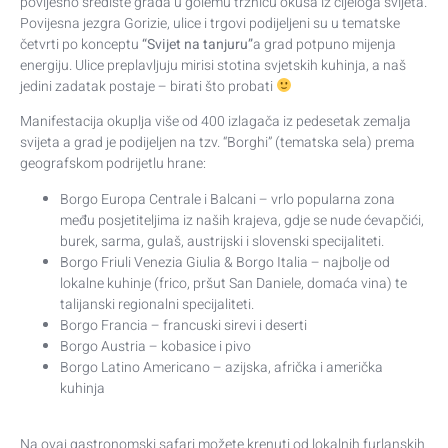
povijesno središte grada u golemu tržnicu okusa iz cijeloga svijeta.
Povijesna jezgra Gorizie, ulice i trgovi podijeljeni su u tematske
četvrti po konceptu
“Svijet na tanjuru”
a grad potpuno mijenja
energiju. Ulice preplavljuju mirisi stotina svjetskih kuhinja, a naš
jedini zadatak postaje – birati što probati
Manifestacija okuplja više od 400 izlagača iz pedesetak zemalja
svijeta a grad je podijeljen na tzv. “Borghi” (tematska sela) prema
geografskom podrijetlu hrane:
Borgo Europa Centrale i Balcani – vrlo popularna zona
među posjetiteljima iz naših krajeva, gdje se nude ćevapčići,
burek, sarma, gulaš, austrijski i slovenski specijaliteti.
Borgo Friuli Venezia Giulia & Borgo Italia – najbolje od
lokalne kuhinje (frico, pršut San Daniele, domaća vina) te
talijanski regionalni specijaliteti.
Borgo Francia – francuski sirevi i deserti
Borgo Austria – kobasice i pivo
Borgo Latino Americano – azijska, afrička i američka
kuhinja
Na ovaj gastronomski safari možete krenuti od lokalnih furlanskih